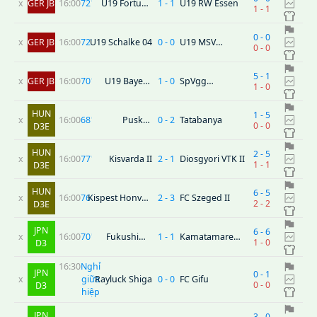
x
GER JB
16:00
72
'
U19 Fortuna
1
-
1
U19 RW Essen
1
-
1
Dusseldorf
0
-
0
x
GER JB
16:00
72
U19 Schalke 04
'
0
-
0
U19 MSV
0
-
0
Duisburg
5
-
1
x
GER JB
16:00
70
'
U19 Bayern
1
-
0
SpVgg
1
-
0
Munich
Unterhaching
U19
HUN
1
-
5
x
16:00
68
'
Puskas
0
-
2
Tatabanya
0
-
0
D3E
Academy II
HUN
2
-
5
x
16:00
77
'
Kisvarda II
2
-
1
Diosgyori VTK II
1
-
1
D3E
HUN
6
-
5
x
16:00
76
Kispest Honved
'
2
-
3
FC Szeged II
2
-
2
D3E
II
JPN
6
-
6
x
16:00
70
'
Fukushima
1
-
1
Kamatamare
1
-
0
D3
United FC
Sanuki
16:30
Nghỉ
JPN
0
-
1
x
giữa
Rayluck Shiga
0
-
0
FC Gifu
0
-
0
D3
hiệp
JPN
3
-
0