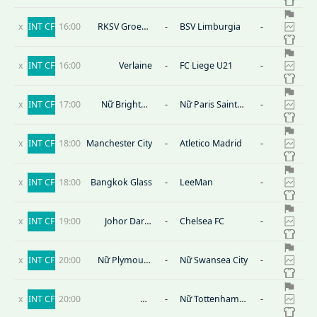
x
INT CF
16:00
RKSV Groene
-
BSV Limburgia
-
Ster
x
INT CF
16:00
Verlaine
-
FC Liege U21
-
x
INT CF
17:00
Nữ Brighton
-
Nữ Paris Saint
-
H.A.
Germain
x
INT CF
18:00
Manchester City
-
Atletico Madrid
-
x
INT CF
18:00
Bangkok Glass
-
LeeMan
-
x
INT CF
19:00
Johor Darul
-
Chelsea FC
-
Takzim
x
INT CF
20:00
Nữ Plymouth
-
Nữ Swansea City
-
Argyle
x
INT CF
20:00
Nữ
-
Nữ Tottenham
-
Peterborough
Hotspur