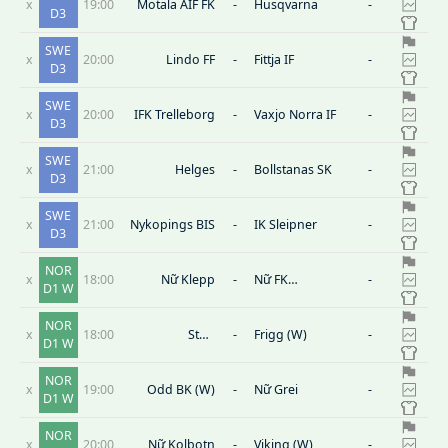
x
19:00
Motala AIF FK
-
Husqvarna
-
D3
SWE
x
20:00
Lindo FF
-
Fittja IF
-
D3
SWE
x
20:00
IFK Trelleborg
-
Vaxjo Norra IF
-
D3
SWE
x
21:00
Helges
-
Bollstanas SK
-
D3
SWE
x
21:00
Nykopings BIS
-
IK Sleipner
-
D3
NOR
x
18:00
Nữ Klepp
-
Nữ FK
-
D1 W
Fyllingsdalen
NOR
x
18:00
Start
-
Frigg (W)
-
D1 W
Kristiansand (W)
NOR
x
19:00
Odd BK (W)
-
Nữ Grei
-
D1 W
NOR
x
20:00
Nữ Kolbotn
-
Viking (W)
-