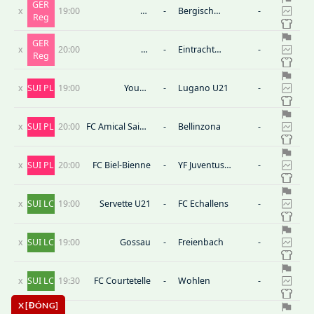
GER
x
19:00
SC
-
Bergisch
-
Reg
Wiedenbruck
Gladbach 09
GER
x
20:00
FC
-
Eintracht
-
Reg
Schoningen08
Norderstedt
x
SUI PL
19:00
Young
-
Lugano U21
-
Boys(U21)
x
SUI PL
20:00
FC Amical Saint-
-
Bellinzona
-
Prex
x
SUI PL
20:00
FC Biel-Bienne
-
YF Juventus
-
Zurich
x
SUI LC
19:00
Servette U21
-
FC Echallens
-
x
SUI LC
19:00
Gossau
-
Freienbach
-
x
SUI LC
19:30
FC Courtetelle
-
Wohlen
-
X [ĐÓNG]