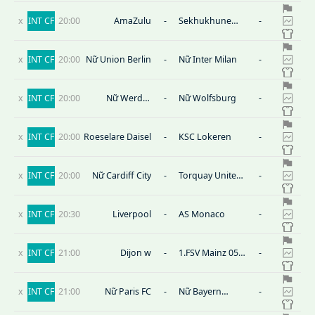
x
INT CF
20:00
AmaZulu
-
Sekhukhune
-
United
x
INT CF
20:00
Nữ Union Berlin
-
Nữ Inter Milan
-
x
INT CF
20:00
Nữ Werder
-
Nữ Wolfsburg
-
Bremen
x
INT CF
20:00
Roeselare Daisel
-
KSC Lokeren
-
x
INT CF
20:00
Nữ Cardiff City
-
Torquay United
-
(W)
x
INT CF
20:30
Liverpool
-
AS Monaco
-
x
INT CF
21:00
Dijon w
-
1.FSV Mainz 05
-
(W)
x
INT CF
21:00
Nữ Paris FC
-
Nữ Bayern
-
Munich