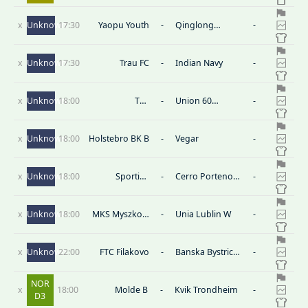
x
Unknown
17:30
Yaopu Youth
-
Qinglong
-
County
x
Unknown
17:30
Trau FC
-
Indian Navy
-
x
Unknown
18:00
TuS
-
Union 60
-
Schwachhausen
Bremen
x
Unknown
18:00
Holstebro BK B
-
Vegar
-
x
Unknown
18:00
Sportivo
-
Cerro Porteno
-
Ameliano
Asuncion
Reserves
Reserves
x
Unknown
18:00
MKS Myszkow
-
Unia Lublin W
-
(W)
x
Unknown
22:00
FTC Filakovo
-
Banska Bystrica
-
B
NOR
x
18:00
Molde B
-
Kvik Trondheim
-
D3