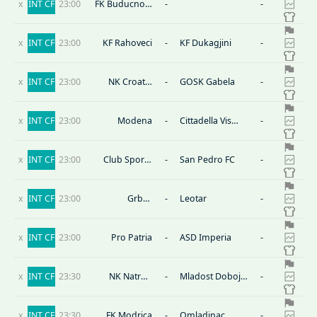
x
INT CF
23:00
FK Buducnost
-
-
Banovici
x
INT CF
23:00
KF Rahoveci
-
KF Dukagjini
-
x
INT CF
23:00
NK Croatia
-
GOSK Gabela
-
Zmijavci
x
INT CF
23:00
Modena
-
Cittadella Vis
-
Modena
x
INT CF
23:00
Club Sportif
-
San Pedro FC
-
Sfaxien
x
INT CF
23:00
Grbalj
-
Leotar
-
Radanovici
x
INT CF
23:00
Pro Patria
-
ASD Imperia
-
x
INT CF
23:30
NK Natron
-
Mladost Doboj
-
Maglaj
Kakanj
x
INT CF
23:30
FK Modrica
-
Omladinac
-