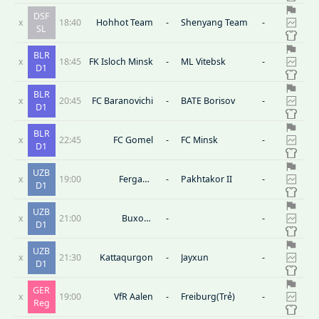
DSF
x
18:40
Hohhot Team
-
Shenyang Team
-
SL
BLR
x
18:45
FK Isloch Minsk
-
ML Vitebsk
-
D1
BLR
x
20:45
FC Baranovichi
-
BATE Borisov
-
D1
BLR
x
22:45
FC Gomel
-
FC Minsk
-
D1
UZB
x
19:00
Fergana
-
Pakhtakor II
-
D1
University
UZB
x
21:00
Buxoro
-
-
D1
University
UZB
x
21:30
Kattaqurgon
-
Jayxun
-
D1
GER
x
19:00
VfR Aalen
-
Freiburg(Trẻ)
-
Reg