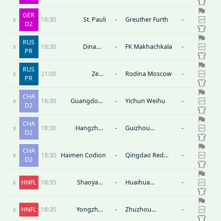
Dresden
GER
x
18:30
St. Pauli
-
Greuther Furth
-
D2
RUS
x
18:30
Dinamo
-
FK Makhachkala
-
PR
Moscow
RUS
x
21:00
Zenit
-
Rodina Moscow
-
PR
St.Petersburg
CHA
x
18:30
Guangdong
-
Yichun Weihu
-
D2
Mingtu
CHA
x
18:30
Hangzhou
-
Guizhou
-
D2
Linping Wuyue
Zhucheng Jingji
FC
CHA
x
18:30
Haimen Codion
-
Qingdao Red
-
D2
Lions
x
HNFL
18:35
Shaoyang
-
Huaihua
-
Football Team
Football Team
x
HNFL
18:35
Yongzhou
-
Zhuzhou
-
Football Team
Football Team