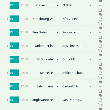
x
INT CF
21:30
Kocaelispor
-
ZED FC
-
x
INT CF
21:30
Strasbourg W
-
Nữ FC Metz
-
x
INT CF
21:30
Yeni Orduspor
-
Sanliurfaspor
-
x
INT CF
22:00
Union Berlin
-
Aris Limassol
-
x
INT CF
22:00
FK Gorazde
-
Drina HE
-
Visegrad
x
INT CF
22:30
Marseille
-
Athletic Bilbao
-
x
INT CF
22:30
Salernitana
-
CartanU19
-
x
INT CF
22:30
Sangiovannese
-
San Donato
-
Tavarnelle