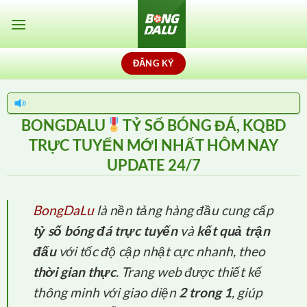
Chuyển
đến
nội
dung
ĐĂNG KÝ
BONGDALU
TỶ SỐ BÓNG ĐÁ, KQBD
TRỰC TUYẾN MỚI NHẤT HÔM NAY
UPDATE 24/7
BongDaLu
là nền tảng hàng đầu cung cấp
tỷ số bóng đá trực tuyến
và
kết quả trận
đấu
với tốc độ cập nhật cực nhanh, theo
thời gian thực
. Trang web được thiết kế
thông minh với giao diện
2 trong 1
, giúp